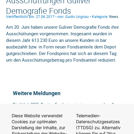
Ausschüttungen Guliver
Demografie Fonds
Veröffentlicht am: 27.06.2017 • von: Guido Lingnau • Kategorie:
News
Am 20. Juni haben unsere Guliver Demografie Fonds ihre
Ausschüttungen vorgenommen. Insgesamt wurden in
diesem Jahr 613.230 Euro an unsere Kunden in bar
ausbezahlt bzw. in Form neuer Fondsanteile dem Depot
gutgeschrieben. Der Fondspreis hat sich an diesem Tag
um den Ausschüttungsbetrag pro Fondsanteil reduziert.
Weitere Meldungen
Rückblick 2025: Positive Ergebnisse in einem anspruchsvollen
Umfeld
19. Januar 2026
Diese Website verwendet
Telemedien-
Walk for Home 2025: Gemeinsam wandern – gemeinsam helfen.
Cookies zur optimalen
Datenschutzgesetzes
23. August 2025
Darstellung der Inhalte, zur
(TTDSG) zu. Alternativ
Starkes 1. Halbjahr 2025
Sicherstellung der Website-
können Sie auf "Nur