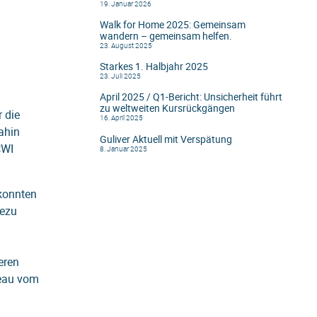
19. Januar 2026
Walk for Home 2025: Gemeinsam
wandern – gemeinsam helfen.
23. August 2025
Starkes 1. Halbjahr 2025
23. Juli 2025
April 2025 / Q1-Bericht: Unsicherheit führt
zu weltweiten Kursrückgängen
 die
16. April 2025
ahin
Guliver Aktuell mit Verspätung
CWI
8. Januar 2025
 konnten
hezu
eren
veau vom