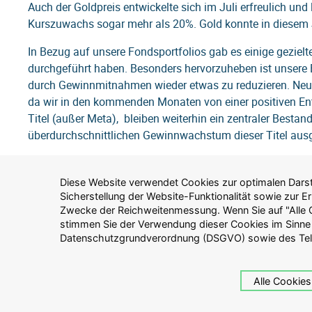
Auch der Goldpreis entwickelte sich im Juli erfreulich und
Kurszuwachs sogar mehr als 20%. Gold konnte in diesem 
In Bezug auf unsere Fondsportfolios gab es einige gezielt
durchgeführt haben. Besonders hervorzuheben ist unsere E
durch Gewinnmitnahmen wieder etwas zu reduzieren. Neu 
da wir in den kommenden Monaten von einer positiven E
Titel (außer Meta), bleiben weiterhin ein zentraler Bestand
überdurchschnittlichen Gewinnwachstum dieser Titel aus
Die durchschnittliche Laufzeit der Anleihen in unseren M
(Sicherheit) durch den Nachkauf einer Anleihe der Deutsch
Diese Website verwendet Cookies zur optimalen Darste
Datenschutzgesetzes (TTDSG) zu. Alternativ können Sie 
rechnen und wir uns das aktuelle Zinsniveau möglichst län
Sicherstellung der Website-Funktionalität sowie zur 
Cookies zulassen" klicken, um nur solche Cookies zuz
Zwecke der Reichweitenmessung. Wenn Sie auf "Alle C
Website zwingend erforderlich sind. Weitere Inform
Zusammenfassend lässt sich sagen, dass der Juli zwar ein
stimmen Sie der Verwendung dieser Cookies im Sinne
Verarbeitung personenbezogener Daten auf dieser Website finden 
Datenschutzgrundverordnung (DSGVO) sowie des Te
Anpassungen und eine strategische Ausrichtung unserer Fon
Wir bedanken uns für Ihr Vertrauen und stehen Ihnen bei 
Alle Cookies