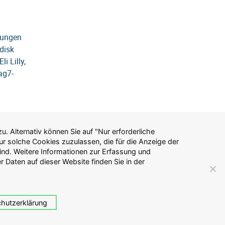
klungen
disk
 Lilly,
ag7-
gen
lte
n.
hutzerklärung