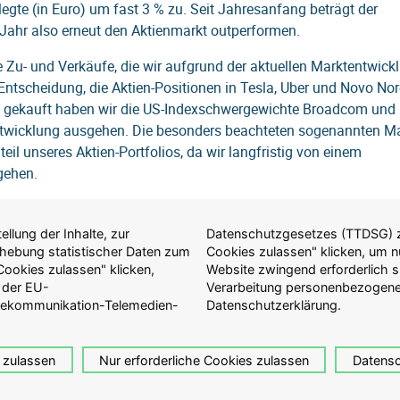
 legte (in Euro) um fast 3 % zu. Seit Jahresanfang beträgt der
Jahr also erneut den Aktienmarkt outperformen.
e Zu- und Verkäufe, die wir aufgrund der aktuellen Marktentwic
ntscheidung, die Aktien-Positionen in Tesla, Uber und Novo Nor
gekauft haben wir die US-Indexschwergewichte Broadcom und Eli
ntwicklung ausgehen. Die besonders beachteten sogenannten M
teil unseres Aktien-Portfolios, da wir langfristig von einem
gehen.
ischfonds haben wir auf 9,8 Jahre (Wachstum) bzw. 8,5 Jahre
en Bahn mit Fälligkeit 2043 verlängert, weil wir mit Zinssenkun
llung der Inhalte, zur
auf "Nur erforderliche
gerfristig sichern wollen.
Erhebung statistischer Daten zum
ulassen, die für die Anzeige der
ookies zulassen" klicken,
ationen zur Erfassung und
ige Herausforderungen mit sich brachte, wir jedoch durch gezie
 der EU-
Sie in der
lekommunikation-Telemedien-
Datenschutzerklärung.
ds gut aufgestellt sind, um weiterhin stabile Erträge zu erziele
Fragen gerne zur Verfügung.
 zulassen
Nur erforderliche Cookies zulassen
Datensc