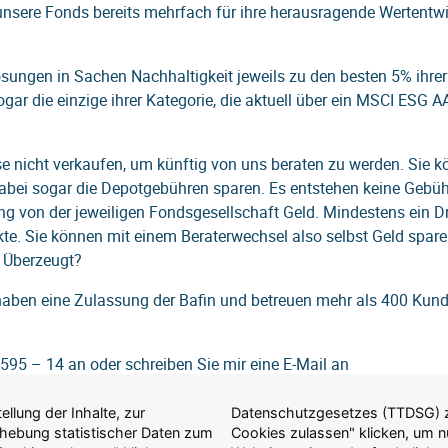
unsere Fonds bereits mehrfach für ihre herausragende Wertentw
ngen in Sachen Nachhaltigkeit jeweils zu den besten 5% ihrer
ogar die einzige ihrer Kategorie, die aktuell über ein MSCI ESG A
e nicht verkaufen, um künftig von uns beraten zu werden. Sie 
dabei sogar die Depotgebühren sparen. Es entstehen keine Gebüh
ng von der jeweiligen Fondsgesellschaft Geld. Mindestens ein Dri
e. Sie können mit einem Beraterwechsel also selbst Geld sparen
. Überzeugt?
r haben eine Zulassung der Bafin und betreuen mehr als 400 Kun
595 – 14 an oder schreiben Sie mir eine E-Mail an
llung der Inhalte, zur
auf "Nur erforderliche
Erhebung statistischer Daten zum
ulassen, die für die Anzeige der