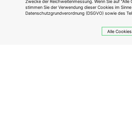
Zwecke der Reichweitenmessung. Wenn Sie auf "Alle C
Website zwingend erforderlich sind. Weitere Inform
Ihr
stimmen Sie der Verwendung dieser Cookies im Sinne
Verarbeitung personenbezogener Daten auf dieser Website finden 
Datenschutzgrundverordnung (DSGVO) sowie des Te
Stephan Lingnau
Alle Cookies
Über Guliver
Anlagebera
Pressemeldungen
Guliver Demogra
Auszeichnungen
Vier Brüder Stif
Impressum
Konditionen
Datenschutz
Risikohinweise