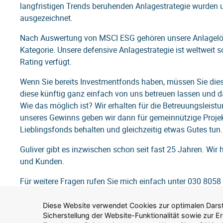
langfristigen Trends beruhenden Anlagestrategie wurden 
ausgezeichnet.
Nach Auswertung von MSCI ESG gehören unsere Anlagelösu
Kategorie. Unsere defensive Anlagestrategie ist weltweit s
Rating verfügt.
Wenn Sie bereits Investmentfonds haben, müssen Sie dies
diese künftig ganz einfach von uns betreuen lassen und 
Wie das möglich ist? Wir erhalten für die Betreuungsleistu
unseres Gewinns geben wir dann für gemeinnützige Projekt
Lieblingsfonds behalten und gleichzeitig etwas Gutes tun
Guliver gibt es inzwischen schon seit fast 25 Jahren. Wi
und Kunden.
Für weitere Fragen rufen Sie mich einfach unter 030 8058 
stephan.lingnau@guliver.de.
Diese Website verwendet Cookies zur optimalen Darste
Datenschutzgesetzes (TTDSG) zu. Alternativ können Sie 
Ich freue mich auf Sie!
Sicherstellung der Website-Funktionalität sowie zur 
Cookies zulassen" klicken, um nur solche Cookies zuz