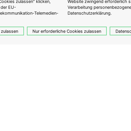
ookies zulassen" klicken,
ationen zur Erfassung und
 der EU-
Sie in der
lekommunikation-Telemedien-
Datenschutzerklärung.
 zulassen
Nur erforderliche Cookies zulassen
Datensc
tung von Guliver
Aktuelles
fie Fonds
News
tung
Veranstaltungen
Depoteinsicht
Mediathek