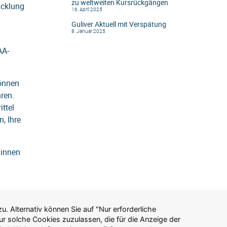
zu weltweiten Kursrückgängen
icklung
16. April 2025
Guliver Aktuell mit Verspätung
8. Januar 2025
AA-
können
ren.
ttel
, Ihre
dinnen