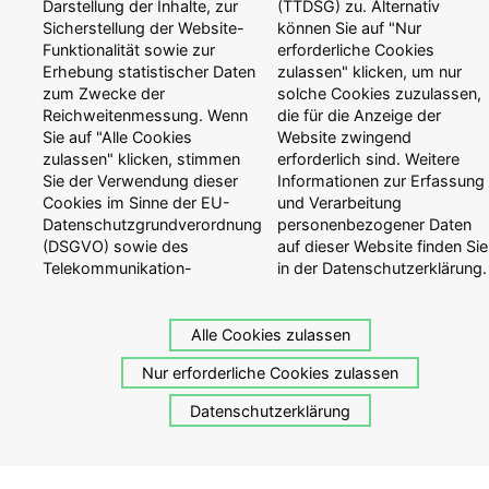
Darstellung der Inhalte, zur
(TTDSG) zu. Alternativ
verschiedene Anlageklassen wie Aktien, Anleihen, Gold
Sicherstellung der Website-
können Sie auf "Nur
und Immobilien zu investieren – bequem, transparent und
Funktionalität sowie zur
erforderliche Cookies
steuerlich attraktiv.
Erhebung statistischer Daten
zulassen" klicken, um nur
zum Zwecke der
solche Cookies zuzulassen,
Bitte vermeiden Sie Spekulationen und riskante
Reichweitenmessung. Wenn
die für die Anzeige der
Investments wie Kryptowährungen. Denken Sie langfristig
Sie auf "Alle Cookies
Website zwingend
und bleiben Sie Ihrer Anlagestrategie treu.
zulassen" klicken, stimmen
erforderlich sind. Weitere
Sie der Verwendung dieser
Informationen zur Erfassung
Abschließend wünsche ich Ihnen und Ihren Liebsten eine
Cookies im Sinne der EU-
und Verarbeitung
besinnliche Adventszeit, ein frohes Weihnachtsfest und
Datenschutzgrundverordnung
personenbezogener Daten
einen guten Rutsch ins neue Jahr.
(DSGVO) sowie des
auf dieser Website finden Sie
Telekommunikation-
in der Datenschutzerklärung.
Herzliche Grüße,
Alle Cookies zulassen
Ihr Guido Lingnau
Nur erforderliche Cookies zulassen
Datenschutzerklärung
Weitere Meldungen