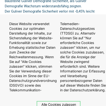
Bausteine Guliver Demografie Sicherheit, als Guliver
Demografie Wachstum widerstandsfähig zeigten.
Der Guliver Demografie Sicherheit verlor mit -0,45% leicht
an Gewicht und notiert auf Gesamtjahressicht bei -0,7%.
Beim Wachstum fällt das Minus aufgrund der höheren
Diese Website verwendet
Telemedien-
Aktienquote mit -2,37% deutlicher aus. Auf Jahressicht
Cookies zur optimalen
Datenschutzgesetzes
steht er nahezu unverändert bei -0,25%. Damit schlägt der
Darstellung der Inhalte, zur
(TTDSG) zu. Alternativ
Guliver Demografie Wachstum laut Morningstar 98%
Sicherstellung der Website-
können Sie auf "Nur
seiner Vergleichsgruppe.
Funktionalität sowie zur
erforderliche Cookies
Am direktesten war der Guliver Demografie Invest den
Erhebung statistischer Daten
zulassen" klicken, um nur
zum Zwecke der
solche Cookies zuzulassen,
Turbulenzen ausgesetzt. Er geht mit einem Verlust von
Reichweitenmessung. Wenn
die für die Anzeige der
7,14% aus dem Oktober. Im bisherigen Jahresverlauf liegt
Sie auf "Alle Cookies
Website zwingend
er somit 2,13% unter seinem Ausgangsniveau.
zulassen" klicken, stimmen
erforderlich sind. Weitere
Sie der Verwendung dieser
Informationen zur Erfassung
Auch wenn sich die Börsen zum Monatsende hin etwas
Cookies im Sinne der EU-
und Verarbeitung
beruhigen konnten, bleiben die Risi-ken erhalten. Während
Datenschutzgrundverordnung
personenbezogener Daten
sich der DAX in einem längeren Abwärtstrend zu befinden
(DSGVO) sowie des
auf dieser Website finden Sie
scheint, können die Guliver Vermögensbausteine die
Telekommunikation-
in der Datenschutzerklärung.
Risiken abmildern. Auch wenn Rücksetzer an den
Finanzmärkten schmerzhaft sind, verstecken sich in ihnen
oft neue Einstiegsmöglichkeiten. Es bleibt abzuwarten,
Alle Cookies zulassen