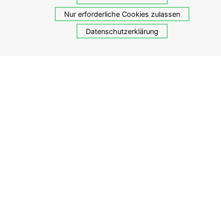
ob der Winter die Börsen wieder in ruhigere Fahrwasser
Nur erforderliche Cookies zulassen
bringen kann.
Datenschutzerklärung
Weitere Meldungen
Rückblick 2025: Positive Ergebnisse in einem anspruchsvollen
Umfeld
19. Januar 2026
Walk for Home 2025: Gemeinsam wandern – gemeinsam helfen.
23. August 2025
Starkes 1. Halbjahr 2025
23. Juli 2025
April 2025 / Q1-Bericht: Unsicherheit führt zu weltweiten
Kursrückgängen
16. April 2025
Guliver Aktuell mit Verspätung
8. Januar 2025