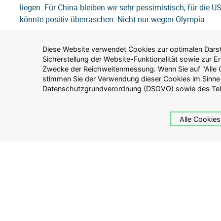
liegen. Für China bleiben wir sehr pessimistisch, für die 
könnte positiv überraschen. Nicht nur wegen Olympia.
Diese Website verwendet Cookies zur optimalen Darste
Datenschutzgesetzes (TTDSG) zu. Alternativ können Sie 
Sicherstellung der Website-Funktionalität sowie zur 
Cookies zulassen" klicken, um nur solche Cookies zuz
Zwecke der Reichweitenmessung. Wenn Sie auf "Alle C
Website zwingend erforderlich sind. Weitere Inform
stimmen Sie der Verwendung dieser Cookies im Sinne
Verarbeitung personenbezogener Daten auf dieser Website finden 
Datenschutzgrundverordnung (DSGVO) sowie des Te
Alle Cookies
Über Guliver
Anlagebera
Pressemeldungen
Guliver Demogra
Auszeichnungen
Vier Brüder Stif
Impressum
Konditionen
Datenschutz
Risikohinweise