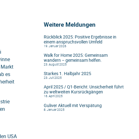
Weitere Meldungen
Rückblick 2025: Positive Ergebnisse in
einem anspruchsvollen Umfeld
19. Januar 2026
i
Walk for Home 2025: Gemeinsam
winne
wandern – gemeinsam helfen.
23. August 2025
 Markt
ab es
Starkes 1. Halbjahr 2025
23. Juli 2025
herheit
April 2025 / Q1-Bericht: Unsicherheit führt
zu weltweiten Kursrückgängen
16. April 2025
strie
Guliver Aktuell mit Verspätung
hen
8. Januar 2025
 den USA