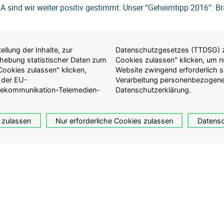
USA sind wir weiter positiv gestimmt. Unser “Geheimtipp 2016″: Br
llung der Inhalte, zur
auf "Nur erforderliche
Erhebung statistischer Daten zum
ulassen, die für die Anzeige der
ookies zulassen" klicken,
ationen zur Erfassung und
 der EU-
Sie in der
lekommunikation-Telemedien-
Datenschutzerklärung.
 zulassen
Nur erforderliche Cookies zulassen
Datensc
tung von Guliver
Aktuelles
fie Fonds
News
tung
Veranstaltungen
Depoteinsicht
Mediathek