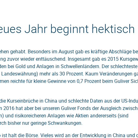
ues Jahr beginnt hektisch
tehen gehabt. Besonders im August gab es kräftige Abschläge be
ung zuvor wieder enttäuschend. Insgesamt gab es 2015 Kursge
den bei Gold und Anlagen in Schwellenländern. Der schlechteste
n (in Landeswährung) mehr als 30 Prozent. Kaum Veränderungen g
men reichte für kleine Gewinne von 0,7 Prozent beim Guliver Sic
die Kurseinbrüche in China und schlechte Daten aus der US-Indu
n 2016 hat aber bei unseren Guliver Fonds der Ausgleich zwisc
n) und risikoreicheren Anlagen wie Aktien andererseits (sind
urch bisher nur geringe Schwankungen.
ist halt die Börse. Vieles wird an der Entwicklung in China und