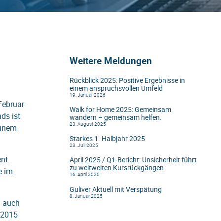
Weitere Meldungen
Rückblick 2025: Positive Ergebnisse in
einem anspruchsvollen Umfeld
19. Januar 2026
Februar
Walk for Home 2025: Gemeinsam
ds ist
wandern – gemeinsam helfen.
23. August 2025
einem
Starkes 1. Halbjahr 2025
23. Juli 2025
nt.
April 2025 / Q1-Bericht: Unsicherheit führt
zu weltweiten Kursrückgängen
e im
16. April 2025
Guliver Aktuell mit Verspätung
8. Januar 2025
n auch
l 2015