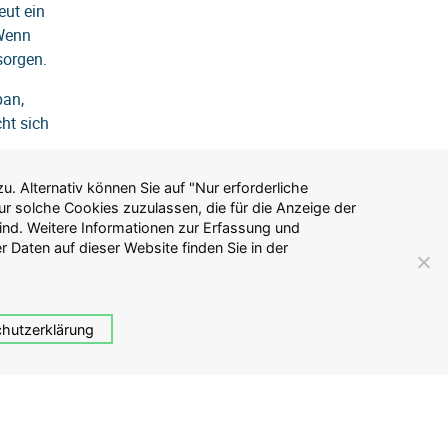
eut ein
 Wenn
sorgen.
pan,
ht sich
hutzerklärung