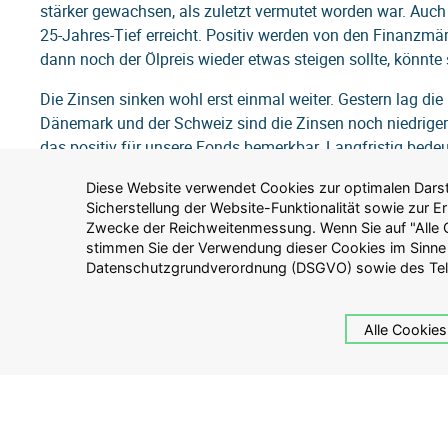
stärker gewachsen, als zuletzt vermutet worden war. Auch 
25-Jahres-Tief erreicht. Positiv werden von den Finanzm
dann noch der Ölpreis wieder etwas steigen sollte, könnte
Die Zinsen sinken wohl erst einmal weiter. Gestern lag die
Dänemark und der Schweiz sind die Zinsen noch niedriger.
das positiv für unsere Fonds bemerkbar. Langfristig bedeu
Geldanlagen einen auch nur minimalen Ertrag zu erzielen.
Diese Website verwendet Cookies zur optimalen Darste
Datenschutzgesetzes (TTDSG) zu. Alternativ können Sie 
Sicherstellung der Website-Funktionalität sowie zur 
Cookies zulassen" klicken, um nur solche Cookies zuz
Zwecke der Reichweitenmessung. Wenn Sie auf "Alle C
Website zwingend erforderlich sind. Weitere Inform
stimmen Sie der Verwendung dieser Cookies im Sinne
Verarbeitung personenbezogener Daten auf dieser Website finden 
Datenschutzgrundverordnung (DSGVO) sowie des Te
Alle Cookies
Über Guliver
Anlagebera