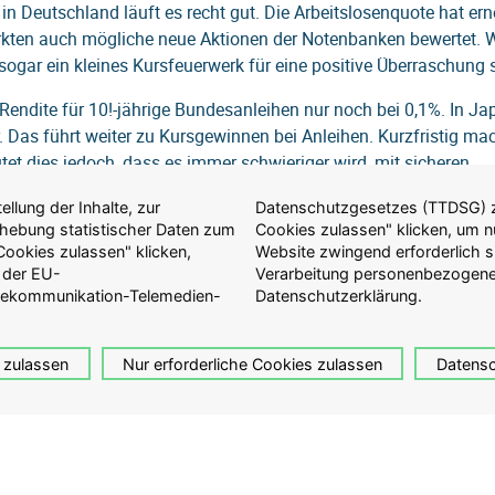
in Deutschland läuft es recht gut. Die Arbeitslosenquote hat ern
ärkten auch mögliche neue Aktionen der Notenbanken bewertet.
 sogar ein kleines Kursfeuerwerk für eine positive Überraschung 
 Rendite für 10!-jährige Bundesanleihen nur noch bei 0,1%. In Ja
 Das führt weiter zu Kursgewinnen bei Anleihen. Kurzfristig mac
tet dies jedoch, dass es immer schwieriger wird, mit sicheren
llung der Inhalte, zur
auf "Nur erforderliche
Erhebung statistischer Daten zum
ulassen, die für die Anzeige der
ookies zulassen" klicken,
ationen zur Erfassung und
 der EU-
Sie in der
lekommunikation-Telemedien-
Datenschutzerklärung.
 zulassen
Nur erforderliche Cookies zulassen
Datensc
tung von Guliver
Aktuelles