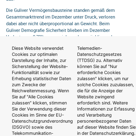
Die Guliver Vermögensbausteine standen gemäß dem
Gesamtmarkttrend im Dezember unter Druck, verloren
dabei aber nicht überproportional an Gewicht. Beim
Guliver Demografie Sicherheit blieben im Dezember
Verluste von 0,72% zu verzeichnen. Im zurückliegenden
Quartal lag das Minus bei 0,78%. 2018 beschließt der
Diese Website verwendet
Telemedien-
Guliver Demografie Sicherheit deshalb mit einem Minus
Cookies zur optimalen
Datenschutzgesetzes
von 1,02%.
Darstellung der Inhalte, zur
(TTDSG) zu. Alternativ
Auch der Guliver Demografie Wachstum verschlechterte
Sicherstellung der Website-
können Sie auf "Nur
sich im Dezember spürbar. Seine Verluste beliefen sich
Funktionalität sowie zur
erforderliche Cookies
auf 4,36%. Im Gesamtjahr bleibt damit ein Minus von
Erhebung statistischer Daten
zulassen" klicken, um nur
3,52%.
zum Zwecke der
solche Cookies zuzulassen,
Als reiner Aktienfonds stand der Guliver Demografie
Reichweitenmessung. Wenn
die für die Anzeige der
Invest 2018 besonders unter Druck. Im vierten Quartal
Sie auf "Alle Cookies
Website zwingend
zulassen" klicken, stimmen
erforderlich sind. Weitere
verlor er 13,52%. Dies führt auch auf Gesamtjahressicht
Sie der Verwendung dieser
Informationen zur Erfassung
zu einem spürbaren Minus von 8,86%.
Cookies im Sinne der EU-
und Verarbeitung
2018 setzte sich nicht nur mit Blick auf den DAX, sondern
Datenschutzgrundverordnung
personenbezogener Daten
(DSGVO) sowie des
auf dieser Website finden Sie
auch global deutlich von den Vorjahrestrends ab. Die
Telekommunikation-
in der Datenschutzerklärung.
gesamtwirtschaftlichen Bedingungen haben sich vorläufig