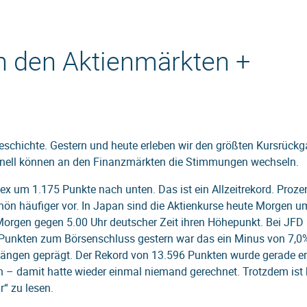
n den Aktienmärkten +
eschichte. Gestern und heute erleben wir den größten Kursrück
chnell können an den Finanzmärkten die Stimmungen wechseln.
 um 1.175 Punkte nach unten. Das ist ein Allzeitrekord. Proze
hön häufiger vor. In Japan sind die Aktienkurse heute Morgen u
 Morgen gegen 5.00 Uhr deutscher Zeit ihren Höhepunkt. Bei JFD
 Punkten zum Börsenschluss gestern war das ein Minus von 7,0
ängen geprägt. Der Rekord von 13.596 Punkten wurde gerade er
n – damit hatte wieder einmal niemand gerechnet. Trotzdem ist
“ zu lesen.