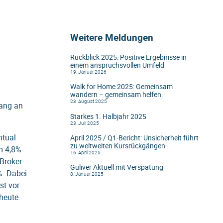
Weitere Meldungen
Rückblick 2025: Positive Ergebnisse in
einem anspruchsvollen Umfeld
19. Januar 2026
Walk for Home 2025: Gemeinsam
wandern – gemeinsam helfen.
23. August 2025
gang an
Starkes 1. Halbjahr 2025
23. Juli 2025
ntual
April 2025 / Q1-Bericht: Unsicherheit führt
zu weltweiten Kursrückgängen
m 4,8%
16. April 2025
 Broker
Guliver Aktuell mit Verspätung
%. Dabei
8. Januar 2025
st vor
 heute