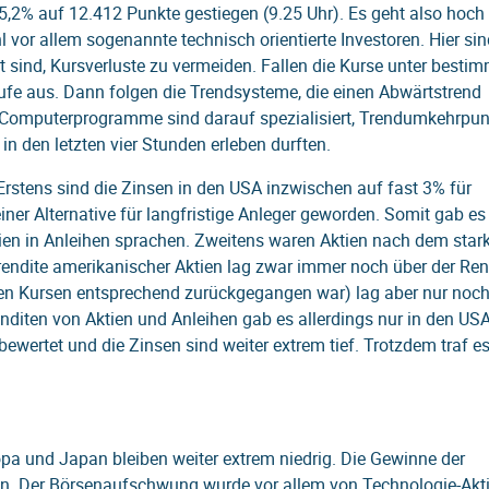
,2% auf 12.412 Punkte gestiegen (9.25 Uhr). Es geht also hoch 
 vor allem sogenannte technisch orientierte Investoren. Hier sin
ind, Kursverluste zu vermeiden. Fallen die Kurse unter bestim
fe aus. Dann folgen die Trendsysteme, die einen Abwärtstrend
e Computerprogramme sind darauf spezialisiert, Trendumkehrpun
n den letzten vier Stunden erleben durften.
 Erstens sind die Zinsen in den USA inzwischen auf fast 3% für
ner Alternative für langfristige Anleger geworden. Somit gab es 
ien in Anleihen sprachen. Zweitens waren Aktien nach dem star
nrendite amerikanischer Aktien lag zwar immer noch über der Ren
nden Kursen entsprechend zurückgegangen war) lag aber nur noch
diten von Aktien und Anleihen gab es allerdings nur in den USA
ewertet und die Zinsen sind weiter extrem tief. Trotzdem traf es
ropa und Japan bleiben weiter extrem niedrig. Die Gewinne der
en. Der Börsenaufschwung wurde vor allem von Technologie-Akt