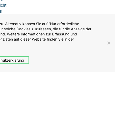
icht
ch
1,83%
tpunkte.
hutzerklärung
n 0,69%
%.