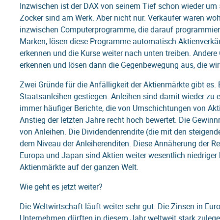
Inzwischen ist der DAX von seinem Tief schon wieder um 5
Zocker sind am Werk. Aber nicht nur. Verkäufer waren wohl
inzwischen Computerprogramme, die darauf programmiert s
Marken, lösen diese Programme automatisch Aktienverkäu
erkennen und die Kurse weiter nach unten treiben. Ander
erkennen und lösen dann die Gegenbewegung aus, die wir i
Zwei Gründe für die Anfälligkeit der Aktienmärkte gibt es.
Staatsanleihen gestiegen. Anleihen sind damit wieder zu ei
immer häufiger Berichte, die von Umschichtungen von Akt
Anstieg der letzten Jahre recht hoch bewertet. Die Gewin
von Anleihen. Die Dividendenrendite (die mit den steige
dem Niveau der Anleiherenditen. Diese Annäherung der Ren
Europa und Japan sind Aktien weiter wesentlich niedriger b
Aktienmärkte auf der ganzen Welt.
Wie geht es jetzt weiter?
Die Weltwirtschaft läuft weiter sehr gut. Die Zinsen in Eu
Unternehmen dürften in diesem Jahr weltweit stark zuleg