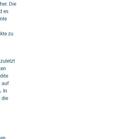
her. Die
d es
mte
kte zu
zuletzt
ken
dite
 auf
. In
 die
ien